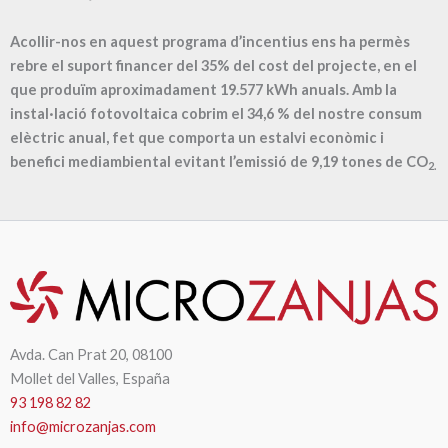
Acollir-nos en aquest programa d’incentius ens ha permès
rebre el suport financer del 35% del cost del projecte, en el
que produïm aproximadament
19.577
kWh anuals. Amb la
instal·lació fotovoltaica cobrim el
34,6
% del nostre consum
elèctric anual, fet que comporta un estalvi econòmic i
benefici mediambiental evitant l’emissió de
9,19
tones de CO
2.
Avda. Can Prat 20, 08100
Mollet del Valles, España
93 198 82 82
info@microzanjas.com