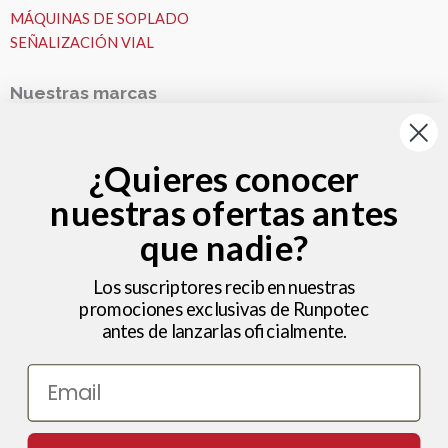
MÁQUINAS DE SOPLADO
SEÑALIZACIÓN VIAL
Nuestras marcas
Nuestras Marcas
Runpotec
¿Quieres conocer
Fremco
nuestras ofertas antes
VESALA
Zeitler
que nadie?
Nosotros
MICROZANJAS
Los suscriptores reciben nuestras
promociones exclusivas de Runpotec
Nosotros
antes de lanzarlas oficialmente.
Ideas y consejos
Hola , bienvenido a Microzanjas
Trabajos
Email
Noticias
Ayuda – Preguntas Frecuentes (FAQ)
¿Podemos ayudarte?
Utilizamos cookies para ofrecerte la mejor experiencia en