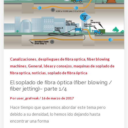
,
,
Canalizaciones
despliegues de fibra optica
fiber blowing
,
,
,
machines
General
Ideas y consejos
maquinas de soplado de
,
,
fibra optica
noticias
soplado de fibra óptica
El soplado de fibra óptica (fiber blowing /
fiber jetting)– parte 1/4
Por
user_grafreak
/
16 de marzo de 2017
Hace tiempo que queremos abordar este tema pero
debido a su densidad, lo hemos ido dejando hasta
encontrar una forma