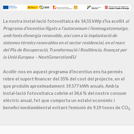
La nostra instal·lació fotovoltaica de 14,55 kWp s’ha acollit
al
Programa d’incentius lligats a l’autoconsum i l’emmagatzematge,
amb fonts d’energia renovable, així com a la implantació de
sistemes tèrmics renovables en el sector residencial, en el marc
del Pla de Recuperació, Transformació i Resiliència, finançat per
la Unió Europea – NextGenerationEU
Acollir-nos en aquest programa d’incentius ens ha permès
rebre el suport financer del 35% del cost del projecte, en el
que produïm aproximadament
19.577
kWh anuals. Amb la
instal·lació fotovoltaica cobrim el
34,6
% del nostre consum
elèctric anual, fet que comporta un estalvi econòmic i
benefici mediambiental evitant l’emissió de
9,19
tones de CO
2.