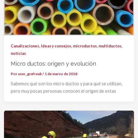
,
,
,
,
Canalizaciones
Ideas y consejos
microductos
multiductos
noticias
Micro ductos: origen y evolución
Por
user_grafreak
/
1 de marzo de 2018
Sabemos qué son los micro ductos y para qué se utilizan,
pero muy pocas personas conocen el origen de estas