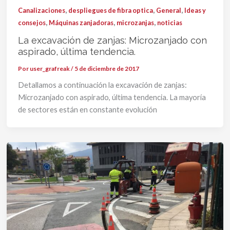
,
,
,
Canalizaciones
despliegues de fibra optica
General
Ideas y
,
,
,
consejos
Máquinas zanjadoras
microzanjas
noticias
La excavación de zanjas: Microzanjado con
aspirado, última tendencia.
Por
user_grafreak
/
5 de diciembre de 2017
Detallamos a continuación la excavación de zanjas:
Microzanjado con aspirado, última tendencia. La mayoría
de sectores están en constante evolución