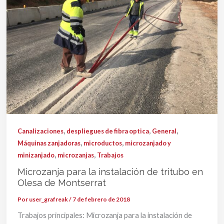
,
,
,
Canalizaciones
despliegues de fibra optica
General
,
,
Máquinas zanjadoras
microductos
microzanjado y
,
,
minizanjado
microzanjas
Trabajos
Microzanja para la instalación de tritubo en
Olesa de Montserrat
Por
user_grafreak
/
7 de febrero de 2018
Trabajos principales: Microzanja para la instalación de