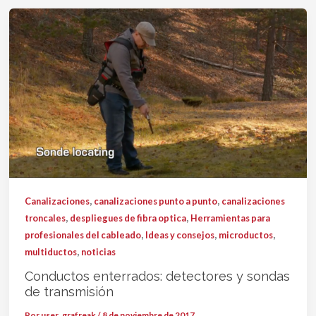
,
,
Canalizaciones
canalizaciones punto a punto
canalizaciones
,
,
troncales
despliegues de fibra optica
Herramientas para
,
,
,
profesionales del cableado
Ideas y consejos
microductos
,
multiductos
noticias
Conductos enterrados: detectores y sondas
de transmisión
Por
user_grafreak
/
8 de noviembre de 2017