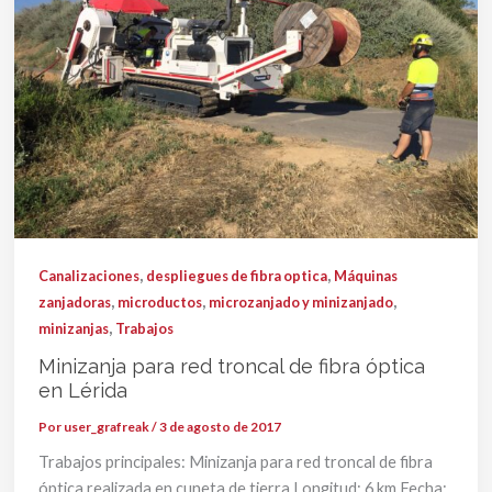
,
,
Canalizaciones
despliegues de fibra optica
Máquinas
,
,
,
zanjadoras
microductos
microzanjado y minizanjado
,
minizanjas
Trabajos
Minizanja para red troncal de fibra óptica
en Lérida
Por
user_grafreak
/
3 de agosto de 2017
Trabajos principales: Minizanja para red troncal de fibra
óptica realizada en cuneta de tierra Longitud: 6 km Fecha: