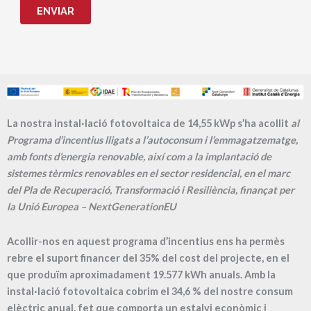
ENVIAR
La nostra instal·lació fotovoltaica de 14,55 kWp s’ha acollit
al
Programa d’incentius lligats a l’autoconsum i l’emmagatzematge,
amb fonts d’energia renovable, així com a la implantació de
sistemes tèrmics renovables en el sector residencial, en el marc
del Pla de Recuperació, Transformació i Resiliència, finançat per
la Unió Europea – NextGenerationEU
Acollir-nos en aquest programa d’incentius ens ha permès
rebre el suport financer del 35% del cost del projecte, en el
que produïm aproximadament
19.577
kWh anuals. Amb la
instal·lació fotovoltaica cobrim el
34,6
% del nostre consum
elèctric anual, fet que comporta un estalvi econòmic i