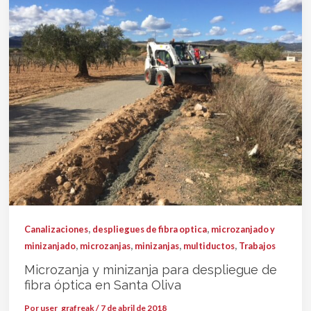
,
,
Canalizaciones
despliegues de fibra optica
microzanjado y
,
,
,
,
minizanjado
microzanjas
minizanjas
multiductos
Trabajos
Microzanja y minizanja para despliegue de
fibra óptica en Santa Oliva
Por
user_grafreak
/
7 de abril de 2018