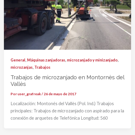
,
,
,
General
Máquinas zanjadoras
microzanjado y minizanjado
,
microzanjas
Trabajos
Trabajos de microzanjado en Montornès del
Vallès
Por
user_grafreak
/
26 de mayo de 2017
Localización: Montonés del Vallès (Pol. Ind.) Trabajos
principales: Trabajos de microzanjado con aspirado para la
conexión de arquetes de Telefónica Longitud: 560