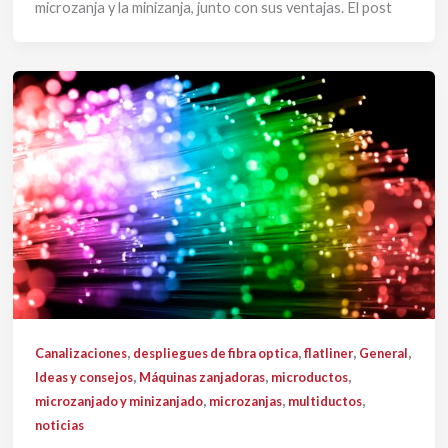
microzanja y la minizanja, junto con sus ventajas. El post
,
,
,
,
Canalizaciones
despliegues de fibra optica
flatliner
General
,
,
,
Ideas y consejos
Máquinas zanjadoras
microductos
,
,
,
microzanjado y minizanjado
microzanjas
multiductos
noticias