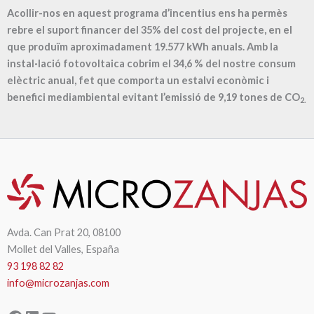
Acollir-nos en aquest programa d’incentius ens ha permès
rebre el suport financer del 35% del cost del projecte, en el
que produïm aproximadament
19.577
kWh anuals. Amb la
instal·lació fotovoltaica cobrim el
34,6
% del nostre consum
elèctric anual, fet que comporta un estalvi econòmic i
benefici mediambiental evitant l’emissió de
9,19
tones de CO
2.
Avda. Can Prat 20, 08100
Mollet del Valles, España
93 198 82 82
info@microzanjas.com