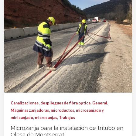
,
,
,
Canalizaciones
despliegues de fibra optica
General
,
,
Máquinas zanjadoras
microductos
microzanjado y
,
,
minizanjado
microzanjas
Trabajos
Microzanja para la instalación de tritubo en
Olesa de Montserrat