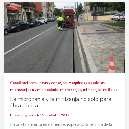
,
,
,
Canalizaciones
Ideas y consejos
Máquinas zanjadoras
,
,
,
microzanjado y minizanjado
microzanjas
minizanjas
noticias
La microzanja y la minizanja no solo para
fibra óptica
Por
user_grafreak
/
5 de abril de 2017
En posts anteriores os hemos explicado la técnica de la