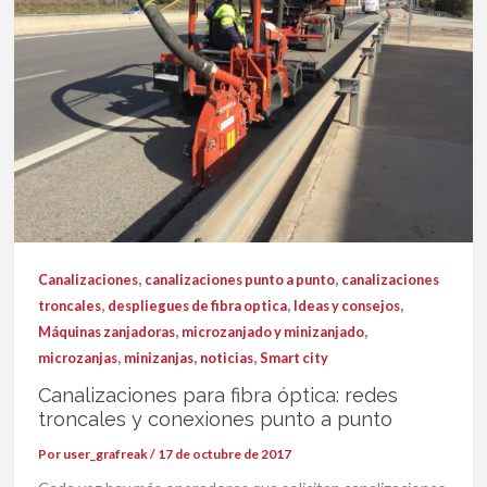
,
,
Canalizaciones
canalizaciones punto a punto
canalizaciones
,
,
,
troncales
despliegues de fibra optica
Ideas y consejos
,
,
Máquinas zanjadoras
microzanjado y minizanjado
,
,
,
microzanjas
minizanjas
noticias
Smart city
Canalizaciones para fibra óptica: redes
troncales y conexiones punto a punto
Por
user_grafreak
/
17 de octubre de 2017