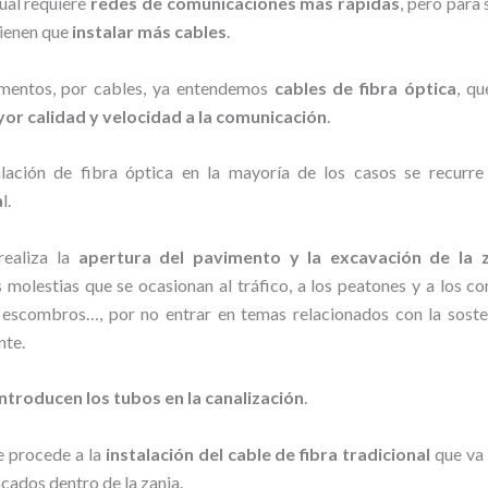
ual requiere
redes de comunicaciones mas rápidas
, pero para 
ienen que
instalar más cables
.
mentos, por cables, ya entendemos
cables de fibra óptica
, qu
or calidad y velocidad a la comunicación
.
alación de fibra óptica en la mayoría de los casos se recurr
a
l.
realiza la
apertura del pavimento y la excavación de la z
 molestias que se ocasionan al tráfico, a los peatones y a los co
, escombros…, por no entrar en temas relacionados con la sosten
nte.
introducen los tubos en la canalización
.
e procede a la
instalación del cable de fibra tradicional
que va 
cados dentro de la zanja.