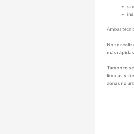
cre
ins
Ambas técnica
No se realiz
más rápidas
Tampoco se 
limpias y t
zonas no ur