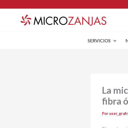
Ir
al
contenido
SERVICIOS
La mic
fibra 
Por
user_graf