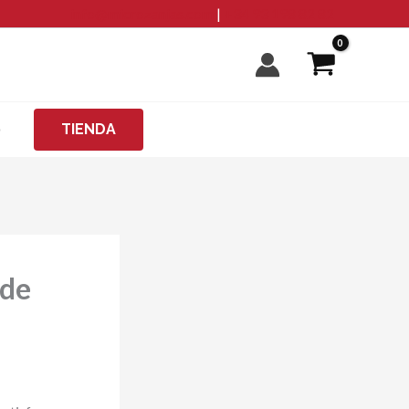
info@microzanjas.com
|
+34 93 198 82 82
O
TIENDA
 de