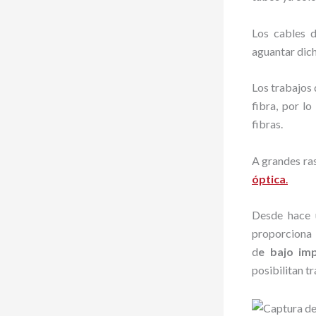
Los cables d
aguantar dich
Los trabajos 
fibra, por l
fibras.
A grandes ras
óptica
.
Desde hace u
proporciona
d
e bajo imp
posibilitan t