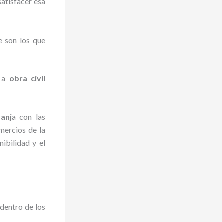
satisfacer esa
e son los que
e a
obra civil
anj
a con las
mercios de la
ibilidad y el
dentro de los