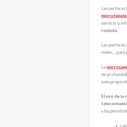
Las perforac
microtúnele
servicio o in
rodado
.
Las perforaci
viales… para 
La
microzan
de profundid
este propósit
El uso de la
telecomunica
y ha permitid
can