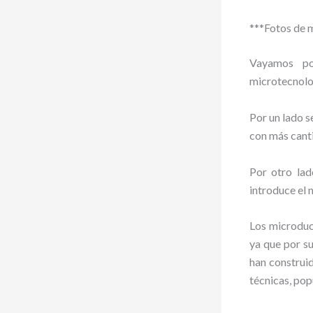
***Fotos de
Vayamos po
microtecnolo
Por un lado s
con más canti
Por otro lad
introduce el 
Los microduc
ya que por s
han construid
técnicas, po