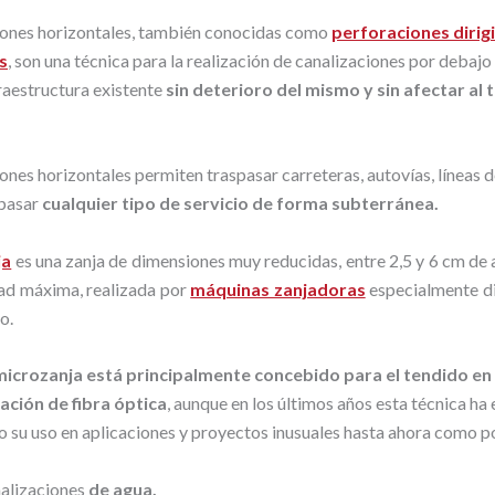
iones horizontales, también conocidas como
perforaciones dirig
s
, son una técnica para la realización de canalizaciones por debajo
fraestructura existente
sin deterioro del mismo y sin afectar al t
ones horizontales permiten traspasar carreteras, autovías, líneas d
pasar
cualquier tipo de servicio de forma subterránea.
ja
es una zanja de dimensiones muy reducidas, entre 2,5 y 6 cm de
ad máxima, realizada por
máquinas zanjadoras
especialmente d
o.
 microzanja está principalmente concebido para el tendido en
ción de fibra óptica
, aunque en los últimos años esta técnica h
o su uso en aplicaciones y proyectos inusuales hasta ahora como p
alizaciones
de agua,