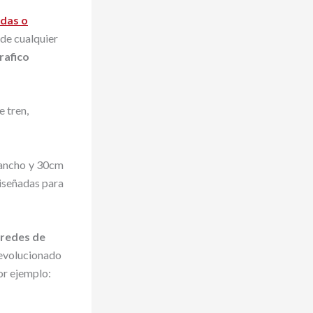
idas o
 de cualquier
rafico
e tren,
 ancho y 30cm
iseñadas para
 redes de
a evolucionado
or ejemplo: