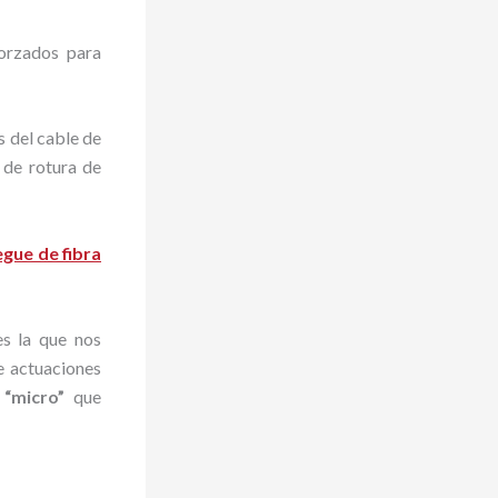
forzados para
s del cable de
 de rotura de
egue de fibra
es la que nos
e actuaciones
 “micro”
que