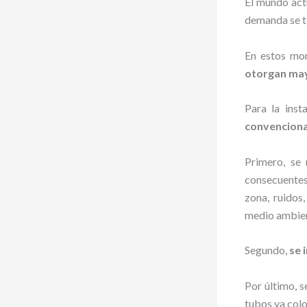
El mundo act
demanda se t
En estos mo
otorgan may
Para la inst
convencion
Primero, se 
consecuentes
zona, ruidos
medio ambie
Segundo,
se 
Por último, s
tubos ya colo