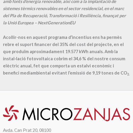
amb fonts d’energia renovable, així com a la implantació de
sistemes tèrmics renovables en el sector residencial, en el marc
del Pla de Recuperació, Transformació i Resiliència, finançat per
la Unió Europea – NextGenerationEU
Acollir-nos en aquest programa d’incentius ens ha permès
rebre el suport financer del 35% del cost del projecte, en el
que produïm aproximadament
19.577
kWh anuals. Amb la
instal·lació fotovoltaica cobrim el
34,6
% del nostre consum
elèctric anual, fet que comporta un estalvi econòmic i
benefici mediambiental evitant l’emissió de
9,19
tones de CO
2.
Avda. Can Prat 20, 08100