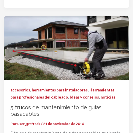
,
,
accesorios
herramientas para instaladores
Herramientas
,
,
para profesionales del cableado
Ideas y consejos
noticias
5 trucos de mantenimiento de guías
pasacables
Por
user_grafreak
/
21 de noviembre de 2016