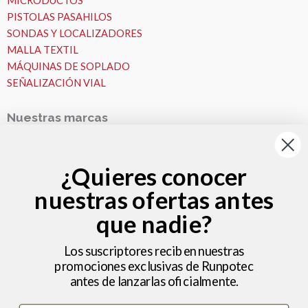
MICRODUCTOS
PISTOLAS PASAHILOS
SONDAS Y LOCALIZADORES
MALLA TEXTIL
MÁQUINAS DE SOPLADO
SEÑALIZACIÓN VIAL
Nuestras marcas
Nuestras Marcas
Runpotec
¿Quieres conocer
Fremco
nuestras ofertas antes
VESALA
Zeitler
que nadie?
Nosotros
MICROZANJAS
Los suscriptores reciben nuestras
promociones exclusivas de Runpotec
Nosotros
antes de lanzarlas oficialmente.
Ideas y consejos
Hola , bienvenido a Microzanjas
Trabajos