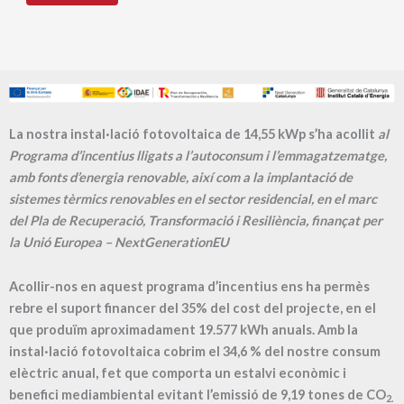
La nostra instal·lació fotovoltaica de 14,55 kWp s’ha acollit
al
Programa d’incentius lligats a l’autoconsum i l’emmagatzematge,
amb fonts d’energia renovable, així com a la implantació de
sistemes tèrmics renovables en el sector residencial, en el marc
del Pla de Recuperació, Transformació i Resiliència, finançat per
la Unió Europea – NextGenerationEU
Acollir-nos en aquest programa d’incentius ens ha permès
rebre el suport financer del 35% del cost del projecte, en el
que produïm aproximadament
19.577
kWh anuals. Amb la
instal·lació fotovoltaica cobrim el
34,6
% del nostre consum
elèctric anual, fet que comporta un estalvi econòmic i
benefici mediambiental evitant l’emissió de
9,19
tones de CO
2.