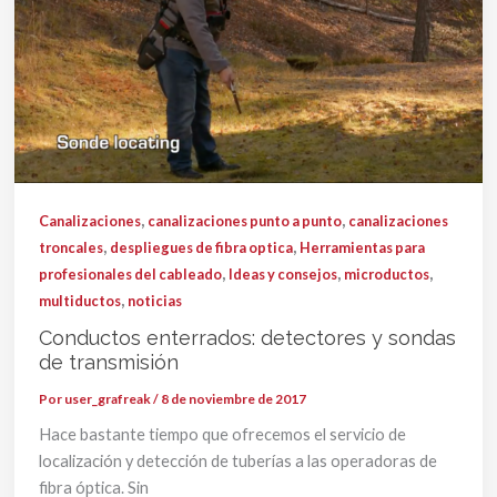
,
,
Canalizaciones
canalizaciones punto a punto
canalizaciones
,
,
troncales
despliegues de fibra optica
Herramientas para
,
,
,
profesionales del cableado
Ideas y consejos
microductos
,
multiductos
noticias
Conductos enterrados: detectores y sondas
de transmisión
Por
user_grafreak
/
8 de noviembre de 2017
Hace bastante tiempo que ofrecemos el servicio de
localización y detección de tuberías a las operadoras de
fibra óptica. Sin