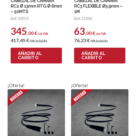
CABEZAL DE CAMARA
CABEZAL DE CAMARA
RC2 Ø 13mm RTG Ø 6mm
RC3 FLEXIBLE Ø3,9mm –
– 50MTS
1M
Ref: 20559
Ref: 21000
345
63
,00
€
,00
€
sin IVA
sin IVA
417
,45
€
76
,23
€
IVA incluido
IVA incluido
AÑADIR AL
AÑADIR AL
CARRITO
CARRITO
¡Oferta!
¡Oferta!