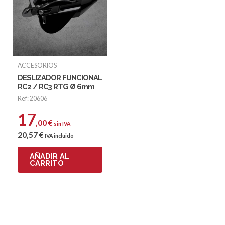
ACCESORIOS
DESLIZADOR FUNCIONAL
RC2 / RC3 RTG Ø 6mm
Ref: 20606
17
,00
€
sin IVA
20
,57
€
IVA incluido
AÑADIR AL
CARRITO