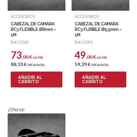
ACCESORIOS
ACCESORIOS
CABEZAL DE CAMARA
CABEZAL DE CAMARA
RC3 FLEXIBLE Ø8mm –
RC3 FLIXIBLE Ø5,5mm –
1M
1M
Ref: 21002
Ref: 21001
73
49
,00
€
,00
€
sin IVA
sin IVA
88
,33
€
59
,29
€
IVA incluido
IVA incluido
AÑADIR AL
AÑADIR AL
CARRITO
CARRITO
¡Oferta!