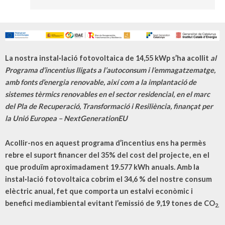
La nostra instal·lació fotovoltaica de 14,55 kWp s’ha acollit
al
Programa d’incentius lligats a l’autoconsum i l’emmagatzematge,
amb fonts d’energia renovable, així com a la implantació de
sistemes tèrmics renovables en el sector residencial, en el marc
del Pla de Recuperació, Transformació i Resiliència, finançat per
la Unió Europea – NextGenerationEU
Acollir-nos en aquest programa d’incentius ens ha permès
rebre el suport financer del 35% del cost del projecte, en el
que produïm aproximadament
19.577
kWh anuals. Amb la
instal·lació fotovoltaica cobrim el
34,6
% del nostre consum
elèctric anual, fet que comporta un estalvi econòmic i
benefici mediambiental evitant l’emissió de
9,19
tones de CO
2.