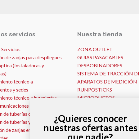
os servicios
Nuestra tienda
 Servicios
ZONA OUTLET
ón de zanjas para despliegues
GUIAS PASACABLES
óptica (Instaladoras y
DESBOBINADORES
as)
SISTEMA DE TRACCIÓN D
iento técnico a
APARATOS DE MEDICIÓN
entos y sedes
RUNPOSTICKS
ento técnico a ingenierías
MICRODUCTOS
omunicaciones
PISTOLAS PASAHILOS
n de tuberías con Georadar
SONDAS Y LOCALIZADOR
¿Quieres conocer
n de tuberías y conductos
MALLA TEXTIL
nuestras ofertas antes
n de zanjas en jardines y
MÁQUINAS DE SOPLADO
que nadie?
rdes
SEÑALIZACIÓN VIAL