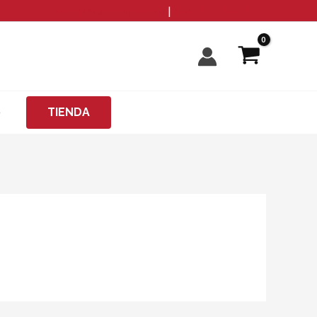
info@microzanjas.com
|
+34 93 198 82 82
O
TIENDA