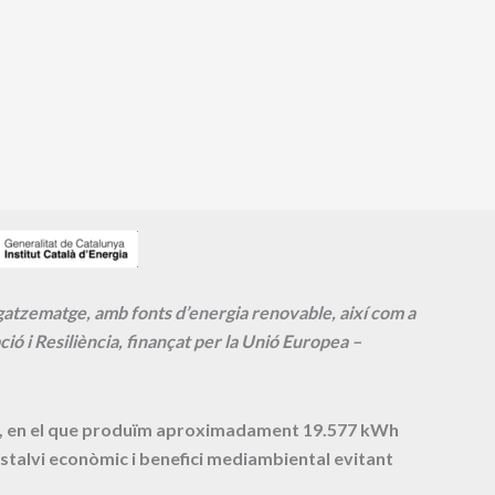
agatzematge, amb fonts d’energia renovable, així com a
ió i Resiliència, finançat per la Unió Europea –
cte, en el que produïm aproximadament
19.577
kWh
stalvi econòmic i benefici mediambiental evitant