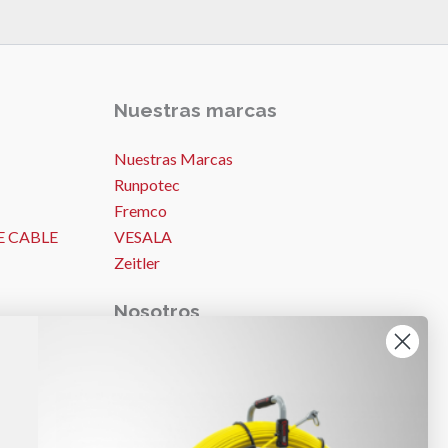
Nuestras marcas
Nuestras Marcas
Runpotec
Fremco
E CABLE
VESALA
Zeitler
Nosotros
Nosotros
ES
Ideas y consejos
Trabajos
Noticias