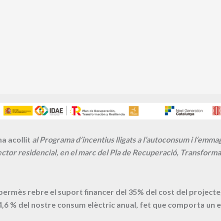
a acollit
al Programa d’incentius lligats a l’autoconsum i l’emm
ctor residencial, en el marc del Pla de Recuperació, Transformac
 permès rebre el suport financer del 35% del cost del proje
4,6
% del nostre consum elèctric anual, fet que comporta un e