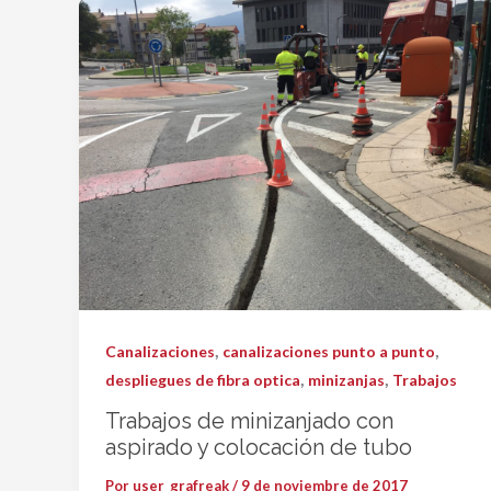
,
,
Canalizaciones
canalizaciones punto a punto
,
,
despliegues de fibra optica
minizanjas
Trabajos
Trabajos de minizanjado con
aspirado y colocación de tubo
Por
user_grafreak
/
9 de noviembre de 2017