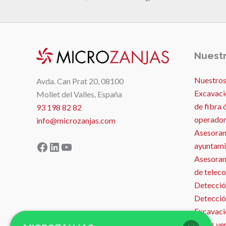
Nuestr
Nuestros
Avda. Can Prat 20, 08100
Excavaci
Mollet del Valles, España
de fibra 
93 198 82 82
operador
info@microzanjas.com
Asesoram
Facebook
LinkedIn
YouTube
ayuntami
Asesorami
de telec
Detecció
Detecció
Excavació
zonas ve