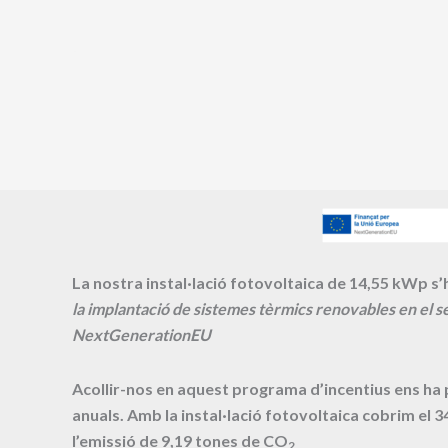
La nostra instal·lació fotovoltaica de 14,55 kWp s’h
la implantació de sistemes tèrmics renovables en el se
NextGenerationEU
Acollir-nos en aquest programa d’incentius ens ha
anuals. Amb la instal·lació fotovoltaica cobrim el
3
l’emissió de
9,19
tones de CO
2.