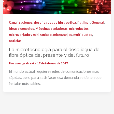
,
,
,
,
Canalizaciones
despliegues de fibra optica
flatliner
General
,
,
,
Ideas y consejos
Máquinas zanjadoras
microductos
,
,
,
microzanjado y minizanjado
microzanjas
multiductos
noticias
La microtecnología para el despliegue de
fibra óptica del presente y del futuro
Por
user_grafreak
/
17 de febrero de 2017
El mundo actual requiere redes de comunicaciones mas
rápidas, pero para satisfacer esa demanda se tienen que
instalar más cables.