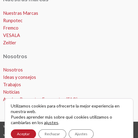
Nuestras Marcas
Runpotec
Fremco
VESALA
Zeitler
Nosotros
Nosotros
Ideas y consejos
Trabajos
Noticias
Ayuda – Preguntas Frecuentes (FAQ)
Utilizamos cookies para ofrecerte la mejor experiencia en
nuestra web.
Puedes aprender más sobre qué cookies utilizamos o
cambiarlas en los
ajustes
.
Todos los derechos © 2026 Microzanjas, canalizaciones y apertura de zanjas. |
diseño y desarrollo web
grafreak
Aceptar
Rechazar
Ajustes
Términos y condiciones de uso
Política de privacidad
AVISO LEGAL Y NAVEGACIÓN POR WEB