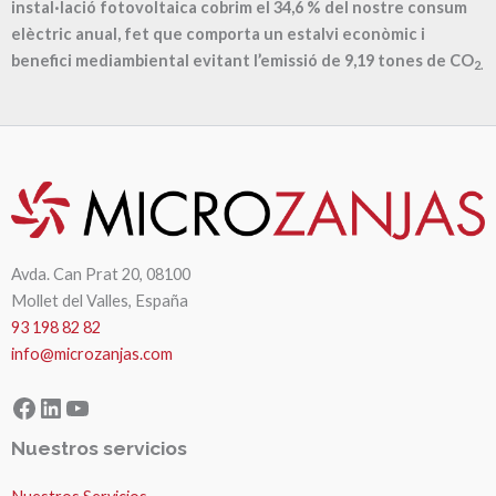
instal·lació fotovoltaica cobrim el
34,6
% del nostre consum
elèctric anual, fet que comporta un estalvi econòmic i
benefici mediambiental evitant l’emissió de
9,19
tones de CO
2.
Avda. Can Prat 20, 08100
Mollet del Valles, España
93 198 82 82
info@microzanjas.com
Facebook
LinkedIn
YouTube
Nuestros servicios