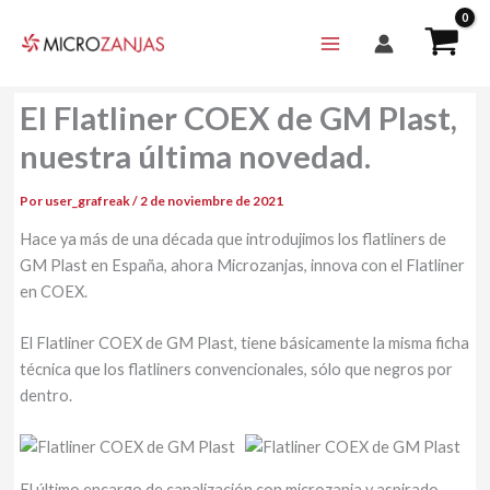
Ir
al
contenido
El Flatliner COEX de GM Plast,
nuestra última novedad.
Por
user_grafreak
/
2 de noviembre de 2021
Hace ya más de una década que introdujimos los flatliners de
GM Plast en España, ahora Microzanjas, innova con el Flatliner
en COEX.
El Flatliner COEX de GM Plast, tiene básicamente la misma ficha
técnica que los flatliners convencionales, sólo que negros por
dentro.
El último encargo de canalización con microzanja y aspirado