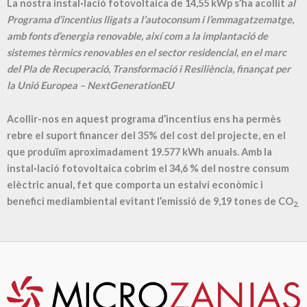
La nostra instal·lació fotovoltaica de 14,55 kWp s’ha acollit
al
Programa d’incentius lligats a l’autoconsum i l’emmagatzematge,
amb fonts d’energia renovable, així com a la implantació de
sistemes tèrmics renovables en el sector residencial, en el marc
del Pla de Recuperació, Transformació i Resiliència, finançat per
la Unió Europea – NextGenerationEU
Acollir-nos en aquest programa d’incentius ens ha permès
rebre el suport financer del 35% del cost del projecte, en el
que produïm aproximadament
19.577
kWh anuals. Amb la
instal·lació fotovoltaica cobrim el
34,6
% del nostre consum
elèctric anual, fet que comporta un estalvi econòmic i
benefici mediambiental evitant l’emissió de
9,19
tones de CO
2.