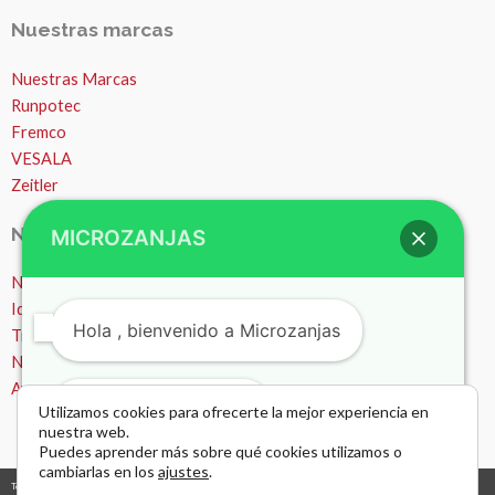
Nuestras marcas
Nuestras Marcas
Runpotec
Fremco
VESALA
Zeitler
Nosotros
MICROZANJAS
Nosotros
Ideas y consejos
Hola , bienvenido a Microzanjas
Trabajos
Noticias
Ayuda – Preguntas Frecuentes (FAQ)
¿Podemos ayudarte?
Utilizamos cookies para ofrecerte la mejor experiencia en
nuestra web.
Puedes aprender más sobre qué cookies utilizamos o
cambiarlas en los
ajustes
.
Todos los derechos © 2026 Microzanjas, canalizaciones y apertura de zanjas. |
diseño y desarrollo web
grafreak