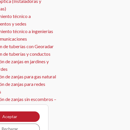
óptica (Instaladoras y
as)
iento técnico a
entos y sedes
ento técnico a ingenierías
omunicaciones
n de tuberías con Georadar
n de tuberías y conductos
n de zanjas en jardines y
rdes
n de zanjas para gas natural
ón de zanjas para redes
s
ón de zanjas sin escombros –
ja con aspirado
ón de sensores
Aceptar
il
Rechazar