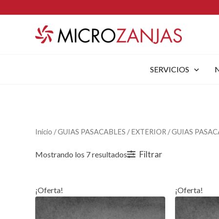
Ir
al
contenido
SERVICIOS
Inicio
/
GUIAS PASACABLES
/
EXTERIOR
/
GUIAS PASAC
Filtrar
Mostrando los 7 resultados
¡Oferta!
¡Oferta!