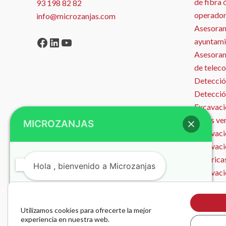
de fibra 
93 198 82 82
operador
info@microzanjas.com
Asesoram
Facebook
LinkedIn
YouTube
ayuntami
Asesorami
de telec
Detecció
Detecció
Excavació
zonas ve
MICROZANJAS
Excavació
Excavaci
eléctrica
Hola , bienvenido a Microzanjas
Excavaci
Microzan
Instalaci
¿Podemos ayudarte?
Utilizamos cookies para ofrecerte la mejor
Obra Civ
experiencia en nuestra web.