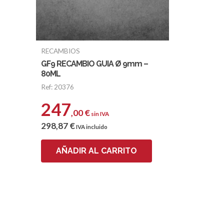
RECAMBIOS
GF9 RECAMBIO GUIA Ø 9mm –
80ML
Ref: 20376
247
,00
€
sin IVA
298
,87
€
IVA incluido
AÑADIR AL CARRITO