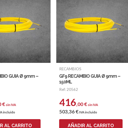
RECAMBIOS
BIO GUIA Ø 9mm –
GF9 RECAMBIO GUIA Ø 9mm –
150ML
Ref: 20562
416
0
€
,00
€
sin IVA
sin IVA
503
,36
€
A incluido
IVA incluido
R AL CARRITO
AÑADIR AL CARRITO