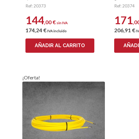
Ref: 20373
Ref: 20374
144
171
,00
€
,0
sin IVA
174
,24
€
206
,91
€
IVA incluido
IV
AÑADIR AL CARRITO
AÑADI
¡Oferta!