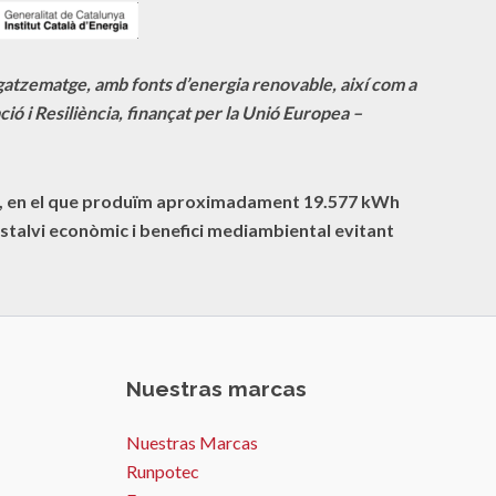
agatzematge, amb fonts d’energia renovable, així com a
ió i Resiliència, finançat per la Unió Europea –
cte, en el que produïm aproximadament
19.577
kWh
stalvi econòmic i benefici mediambiental evitant
Nuestras marcas
Nuestras Marcas
Runpotec