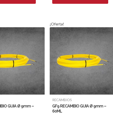
¡Oferta!
RECAMBIOS
BIO GUIA Ø 9mm –
GF9 RECAMBIO GUIA Ø 9mm –
60ML