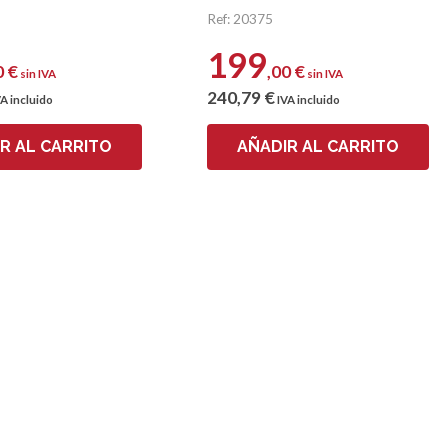
Ref: 20375
199
0
€
,00
€
sin IVA
sin IVA
240
,79
€
A incluido
IVA incluido
R AL CARRITO
AÑADIR AL CARRITO