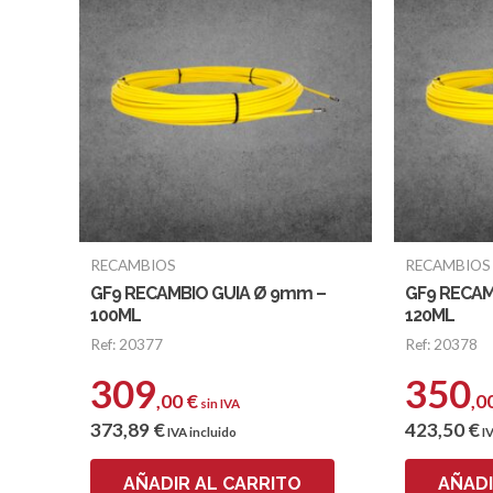
RECAMBIOS
RECAMBIOS
GF9 RECAMBIO GUIA Ø 9mm –
GF9 RECAM
100ML
120ML
Ref: 20377
Ref: 20378
309
350
,00
€
,0
sin IVA
373
,89
€
423
,50
€
IVA incluido
IV
AÑADIR AL CARRITO
AÑADI